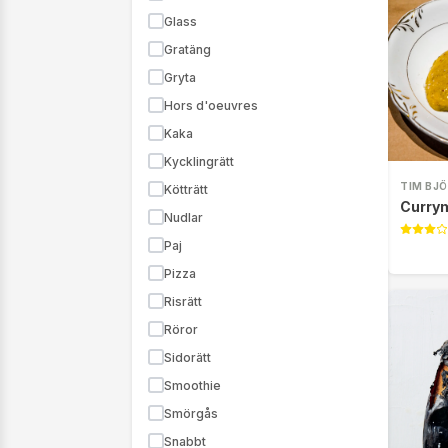
Glass
Gratäng
Gryta
Hors d'oeuvres
Kaka
Kycklingrätt
TIM BJ
Kötträtt
Curry
Nudlar
Paj
Pizza
Risrätt
Röror
Sidorätt
Smoothie
Smörgås
Snabbt