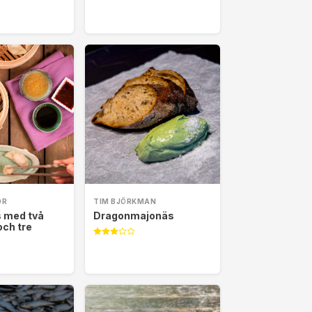
OR
TIM BJÖRKMAN
 med två
Dragonmajonäs
och tre