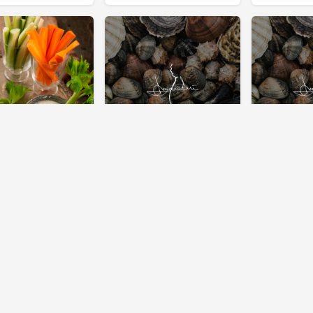
TAYLOR
LEIF MANNERSTRÖM
LEIF MANNE
aksstavar Med
Hummer- och
Halstrade 
st- Och Yoghurt
fänkålsaioli
rispapper
och chilid