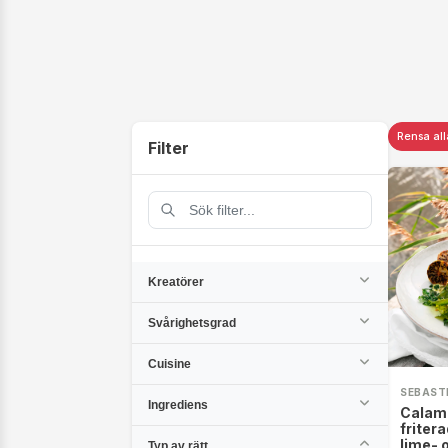
Rensa alla
Filter
Kreatörer
Svårighetsgrad
Cuisine
SEBAST
Ingrediens
Calam
fritera
lime- 
Typ av rätt