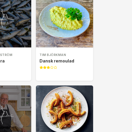
RSTRÖM
TIM BJÖRKMAN
öra
Dansk remoulad