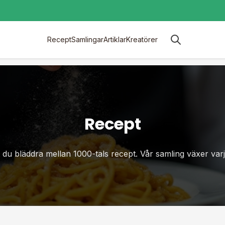
Recept
Samlingar
Artiklar
Kreatörer
Recept
du bläddra mellan 1000-tals recept. Vår samling växer var