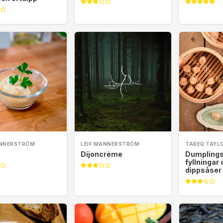
ANNERSTRÖM
LEIF MANNERSTRÖM
TAREQ TAYL
Dijoncrème
Dumplings
fyllningar 
dippsåser