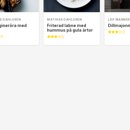
S DAHLGREN
MATHIAS DAHLGREN
LEIF MANNE
gineröra med
Friterad labne med
Dillmajon
hummus på gula ärtor