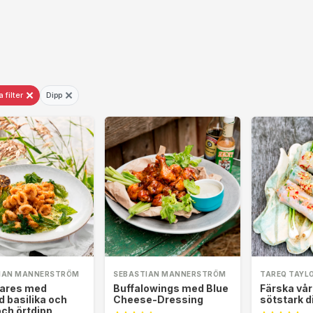
×
×
 filter
Dipp
IAN MANNERSTRÖM
SEBASTIAN MANNERSTRÖM
TAREQ TAYL
ares med
Buffalowings med Blue
Färska vår
d basilika och
Cheese-Dressing
sötstark 
och örtdipp