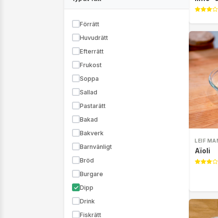
Förrätt
Huvudrätt
Efterrätt
Frukost
Soppa
Sallad
Pastarätt
Bakad
Bakverk
LEIF M
Barnvänligt
Aïoli
Bröd
Burgare
Dipp
Drink
Fiskrätt