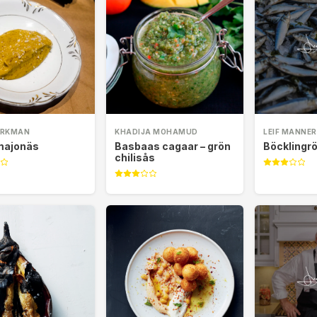
ÖRKMAN
KHADIJA MOHAMUD
LEIF MANNE
majonäs
Basbaas cagaar – grön
Böcklingr
chilisås