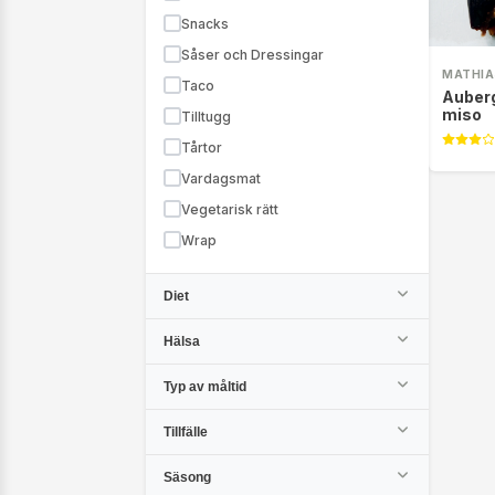
Snacks
Såser och Dressingar
MATHIA
Taco
Auber
miso
Tilltugg
Tårtor
Vardagsmat
Vegetarisk rätt
Wrap
Diet
Hälsa
Typ av måltid
Tillfälle
Säsong