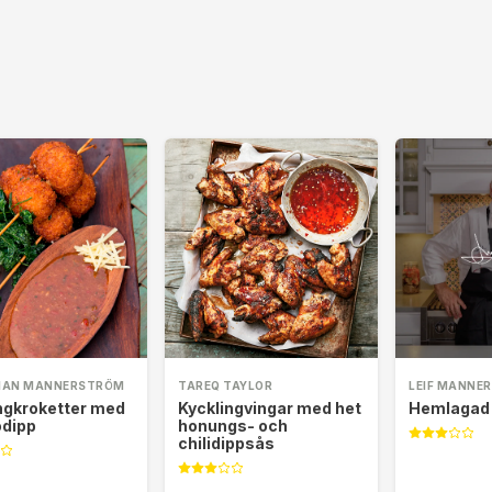
IAN MANNERSTRÖM
TAREQ TAYLOR
LEIF MANNE
ngkroketter med
Kycklingvingar med het
Hemlagad
dipp
honungs- och
chilidippsås