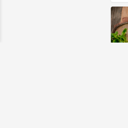
TAREQ 
Gröns
Färsko
Dipp