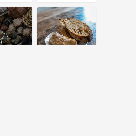
RSTRÖM
TIM BJÖRKMAN
råräkor i
Kantarellmajonäs
 med mango-
ipp