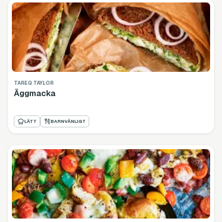
TAREQ TAYLOR
Äggmacka
LÄTT
BARNVÄNLIGT