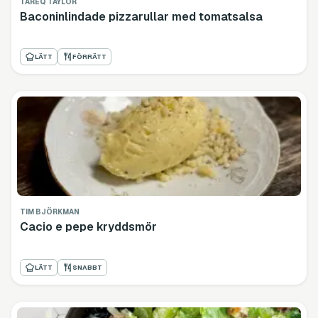
TAREQ TAYLOR
Baconinlindade pizzarullar med tomatsalsa
LÄTT
FÖRRÄTT
TIM BJÖRKMAN
Cacio e pepe kryddsmör
LÄTT
SNABBT