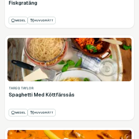
Fiskgratäng
MEDEL
HUVUDRÄTT
TAREQ TAYLOR
Spaghetti Med Köttfärssås
MEDEL
HUVUDRÄTT