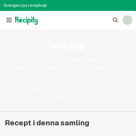
Sveriges nya receptsajt
Vardag
När tiden är knapp men middagen ändå ska vara god
och mättande är enkla vardagsrecept räddningen. Här
hittar du allt från köttfärssås, kyckling i ugn och
fiskgratäng till vegetariska alternativ som pasta med
tomatsås eller en snabb wok. Vardagsmat som hela
familjen gillar, utan krångel.
Recept i denna samling