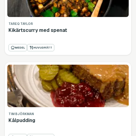
TAREQ TAYLOR
Kikärtscurry med spenat
MEDEL
HUVUDRÄTT
TIM BJÖRKMAN
Kålpudding