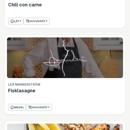
Chili con carne
LÄTT
HUVUDRÄTT
LEIF MANNERSTRÖM
Fisklasagne
MEDEL
HUVUDRÄTT