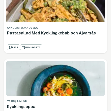
ANNELI STOJANOVSKA
Pastasallad Med Kycklingkebab och Ajvarsås
LÄTT
HUVUDRÄTT
TAREQ TAYLOR
Kycklingsoppa