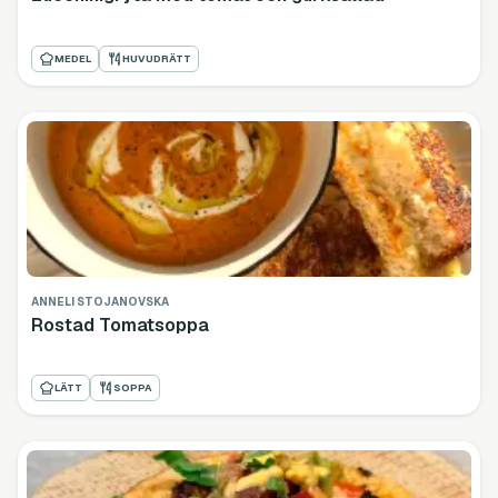
MEDEL
HUVUDRÄTT
ANNELI STOJANOVSKA
Rostad Tomatsoppa
LÄTT
SOPPA