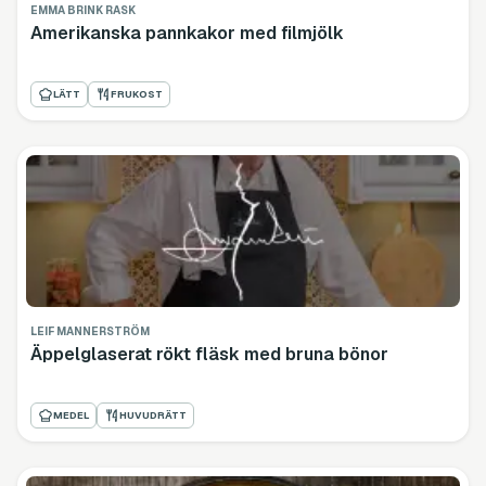
EMMA BRINK RASK
Amerikanska pannkakor med filmjölk
LÄTT
FRUKOST
LEIF MANNERSTRÖM
Äppelglaserat rökt fläsk med bruna bönor
MEDEL
HUVUDRÄTT