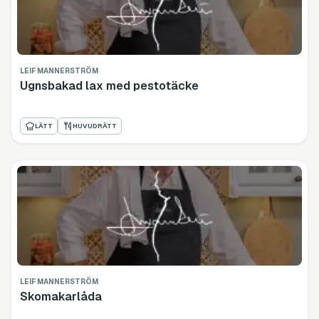
LEIF MANNERSTRÖM
Ugnsbakad lax med pestotäcke
LÄTT
HUVUDRÄTT
LEIF MANNERSTRÖM
Skomakarlåda