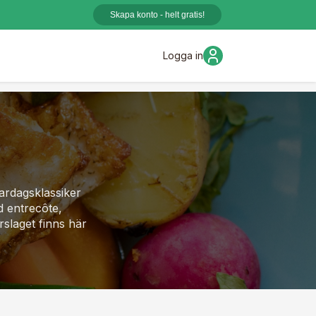
Skapa konto - helt gratis!
Logga in
vardagsklassiker
ad entrecôte,
rslaget finns här