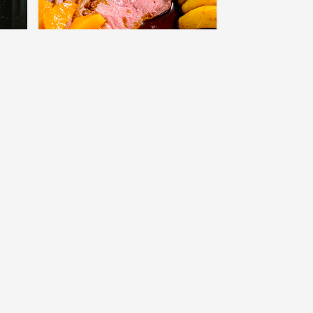
LEIF MANNERSTRÖM
Anka À L’Orange