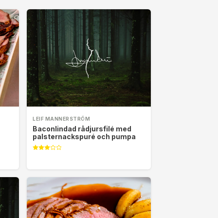
LEIF MANNERSTRÖM
Baconlindad rådjursfilé med
palsternackspuré och pumpa