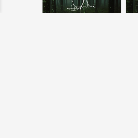
LEIF MANNERSTRÖM
LEI
Älgfilé Wellington
Älg