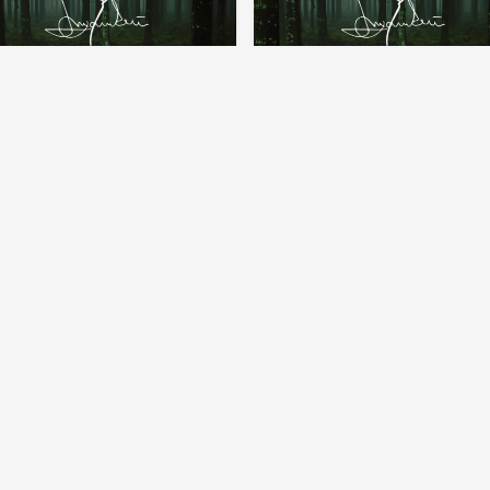
F MANNERSTRÖM
LEIF MANNERSTRÖM
bringa Lyonnaise
Duva med hallonsås