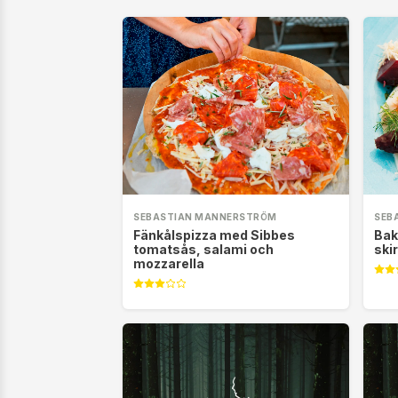
SEBASTIAN MANNERSTRÖM
SEB
Fänkålspizza med Sibbes
Bak
tomatsås, salami och
ski
mozzarella