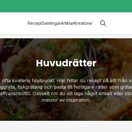
Recept
Samlingar
Artiklar
Kreatörer
Huvudrätter
ofta kvällens höjdpunkt. Här hittar du recept på allt från 
gryta, fiskgratäng och pasta till festligare rätter som grill
affransrisotto. Oavsett om du vill laga något enkelt eller sto
massor av inspiration.