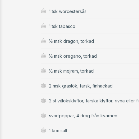
1 tsk worcestersås
1 tsk tabasco
½ msk dragon, torkad
½ msk oregano, torkad
½ msk mejram, torkad
2 msk gräslök, färsk, finhackad
2 st vitlöksklyftor, färska klyftor, rivna eller
svartpeppar, 4 drag från kvarnen
1 krm salt