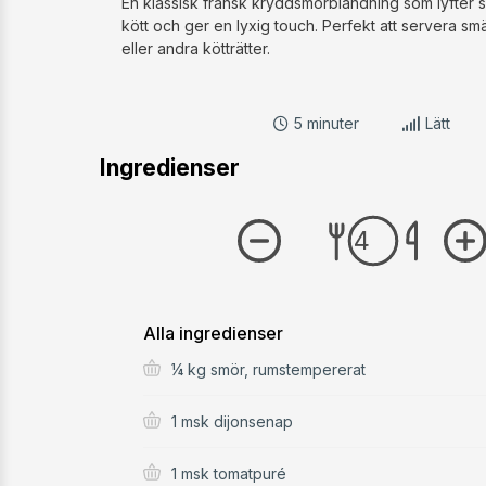
En klassisk fransk kryddsmörblandning som lyfter sm
kött och ger en lyxig touch. Perfekt att servera sm
eller andra kötträtter.
5 minuter
Lätt
Ingredienser
Alla ingredienser
¼ kg smör, rumstempererat
1 msk dijonsenap
1 msk tomatpuré