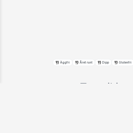
Äggfri
Året runt
Dipp
Glutenfri
Tzatziki
Av:
Tim Björkman