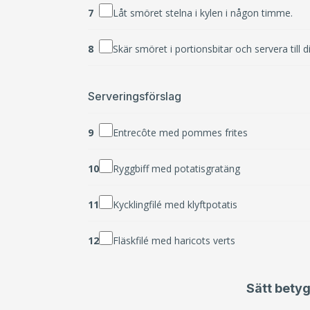
7
Låt smöret stelna i kylen i någon timme.
8
Skär smöret i portionsbitar och servera till di
Serveringsförslag
9
Entrecôte med pommes frites
10
Ryggbiff med potatisgratäng
11
Kycklingfilé med klyftpotatis
12
Fläskfilé med haricots verts
Sätt betyg