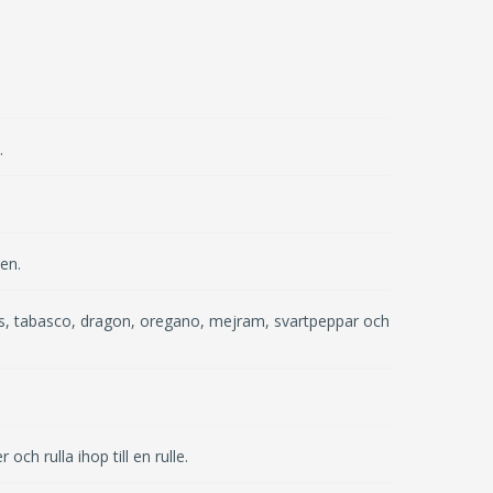
.
.
len.
ås, tabasco, dragon, oregano, mejram, svartpeppar och
ch rulla ihop till en rulle.