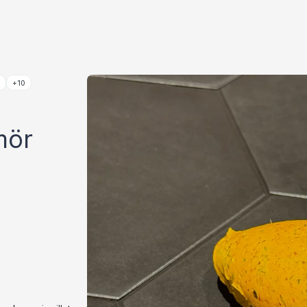
i
+10
mör