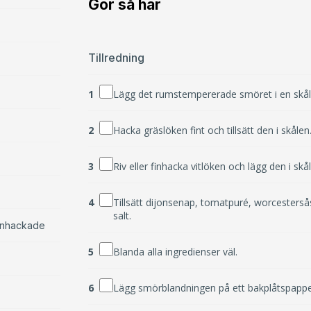
Gör så här
Tillredning
1
Lägg det rumstempererade smöret i en skål
2
Hacka gräslöken fint och tillsätt den i skålen
3
Riv eller finhacka vitlöken och lägg den i skå
4
Tillsätt dijonsenap, tomatpuré, worcesters
salt.
 finhackade
5
Blanda alla ingredienser väl.
6
Lägg smörblandningen på ett bakplåtspapper o