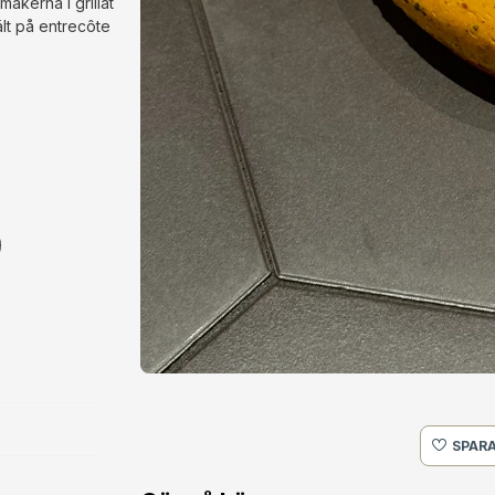
akerna i grillat
ält på entrecôte
SPARA