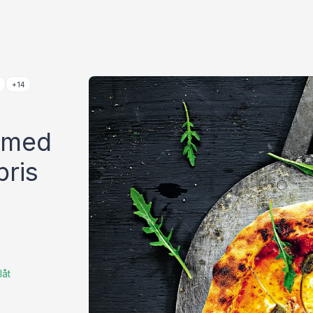
+14
 med
pris
låt