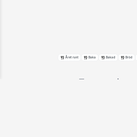
Året runt
Baka
Bakad
Bröd
Focaccia
Av:
Tareq Taylor
Från:
Mat på en p