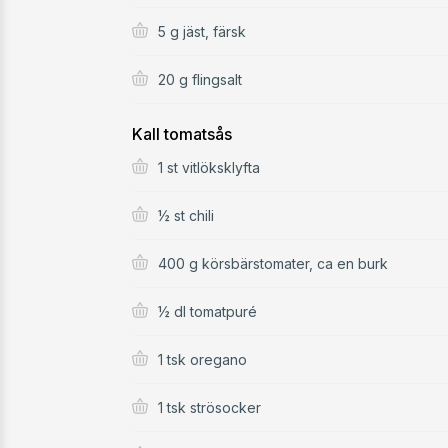
5 g jäst, färsk
20 g flingsalt
Kall tomatsås
1 st vitlöksklyfta
½ st chili
400 g körsbärstomater, ca en burk
½ dl tomatpuré
1 tsk oregano
1 tsk strösocker