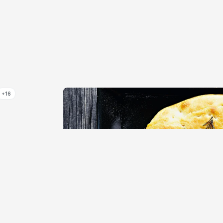
+16
låt