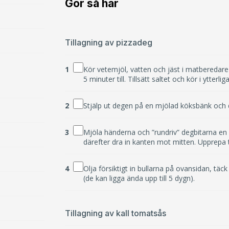
Gör så här
Tillagning av pizzadeg
1
Kör vetemjöl, vatten och jäst i matberedare 
5 minuter till. Tillsätt saltet och kör i ytterli
2
Stjälp ut degen på en mjölad köksbänk och de
3
Mjöla händerna och ”rundriv” degbitarna en
därefter dra in kanten mot mitten. Upprepa ti
4
Olja försiktigt in bullarna på ovansidan, täc
(de kan ligga ända upp till 5 dygn).
Tillagning av kall tomatsås