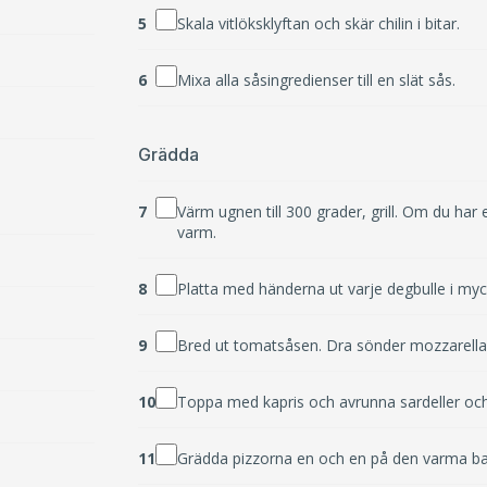
5
Skala vitlöksklyftan och skär chilin i bitar.
6
Mixa alla såsingredienser till en slät sås.
Grädda
7
Värm ugnen till 300 grader, grill. Om du har e
varm.
8
Platta med händerna ut varje degbulle i myck
9
Bred ut tomatsåsen. Dra sönder mozzarellan 
10
Toppa med kapris och avrunna sardeller och ti
11
Grädda pizzorna en och en på den varma bakst