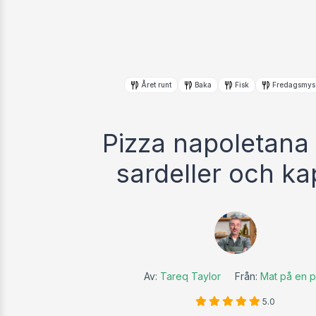
Året runt
Baka
Fisk
Fredagsmys
Pizza napoletana
sardeller och ka
Av:
Tareq Taylor
Från:
Mat på en p