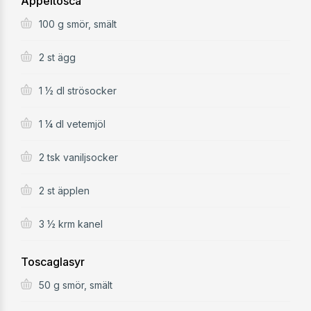
Äppeltosca
100 g smör, smält
2 st ägg
1 ½ dl strösocker
1 ¼ dl vetemjöl
2 tsk vaniljsocker
2 st äpplen
3 ½ krm kanel
Toscaglasyr
50 g smör, smält