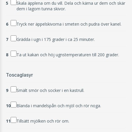
5
Skala äpplena om du vill. Dela och kärna ur dem och skär
dem i lagom tunna skivor.
6
Tryck ner äppelskivorna i smeten och pudra över kanel.
7
Grädda i ugn i 175 grader i ca 25 minuter.
8
Ta ut kakan och höj ugnstemperaturen till 200 grader.
Toscaglasyr
9
Smält smör och socker i en kastrull.
10
Blanda i mandelspån och mjöl och rör noga.
11
Tillsätt mjölken och rör om.