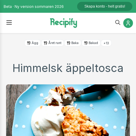
Beta · Ny version sommaren 2026
Skapa konto - helt gratis!
Ägg
Året runt
Baka
Bakad
+13
Himmelsk äppeltosca