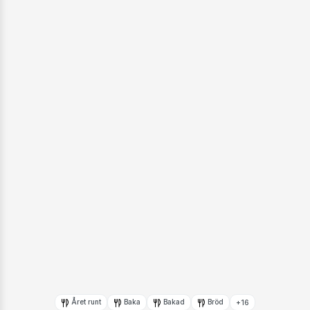
Året runt
Baka
Bakad
Bröd
+16