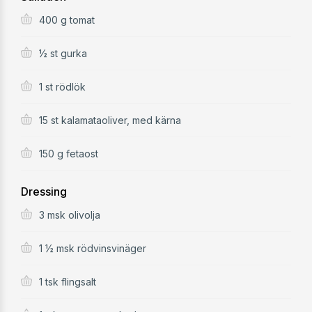
400 g tomat
½ st gurka
1 st rödlök
15 st kalamataoliver, med kärna
150 g fetaost
Dressing
3 msk olivolja
1 ½ msk rödvinsvinäger
1 tsk flingsalt