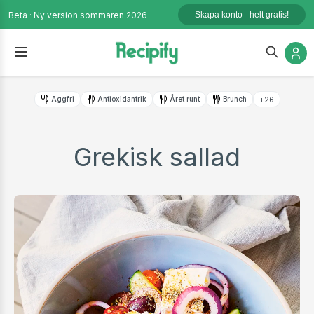
Beta · Ny version sommaren 2026
Skapa konto - helt gratis!
Äggfri
Antioxidantrik
Året runt
Brunch
+26
Grekisk sallad