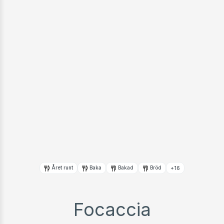
Året runt
Baka
Bakad
Bröd
+16
Focaccia