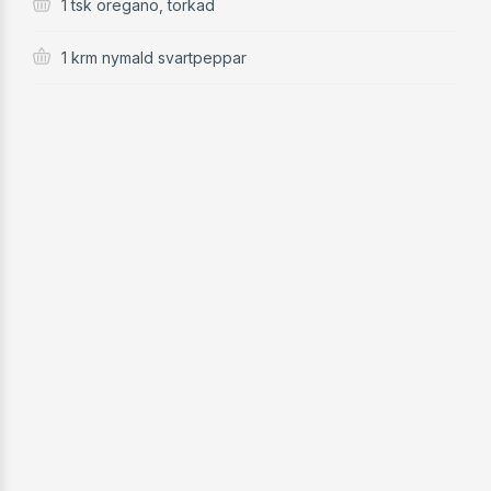
1 tsk oregano, torkad
1 krm nymald svartpeppar