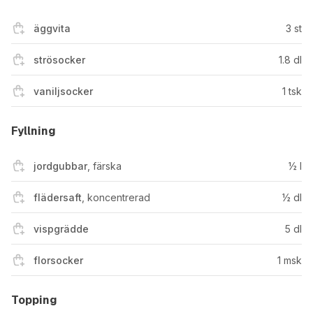
äggvita
3
st
strösocker
1.8
dl
vaniljsocker
1
tsk
Fyllning
jordgubbar
,
färska
½
l
flädersaft
,
koncentrerad
½
dl
vispgrädde
5
dl
florsocker
1
msk
Topping