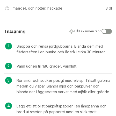
mandel
,
och nötter, hackade
3
dl
Tillagning
Håll skärmen tänd
Snoppa och rensa jordgubbarna. Blanda dem med
flädersaften i en bunke och låt stå i cirka 30 minuter.
Värm ugnen till 180 grader, varmluft.
Rör smör och socker pösigt med elvisp. Tillsätt gulorna
medan du vispar. Blanda mjöl och bakpulver och
blanda ner i äggsmeten varvat med mjölk eller grädde.
Lägg ett lätt oljat bakplåtspapper i en långpanna och
bred ut smeten på papperet med en slickepott.