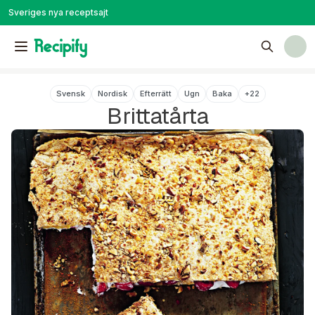
Sveriges nya receptsajt
Svensk
Nordisk
Efterrätt
Ugn
Baka
+
22
Brittatårta