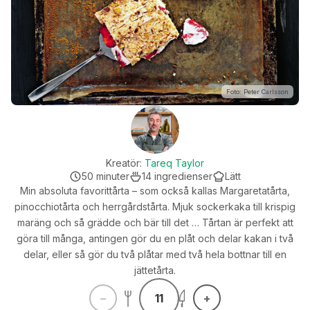
Foto: Peter Carlsson
Kreatör:
Tareq Taylor
50
minuter
14
ingredienser
Lätt
Min absoluta favorittårta – som också kallas Margaretatårta,
pinocchiotårta och herrgårdstårta. Mjuk sockerkaka till krispig
maräng och så grädde och bär till det … Tårtan är perfekt att
göra till många, antingen gör du en plåt och delar kakan i två
delar, eller så gör du två plåtar med två hela bottnar till en
jättetårta.
11