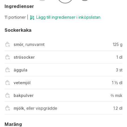
Ingredienser
11
portioner |
Lägg till ingredienser i inköpslistan
Sockerkaka
smör
,
rumsvarmt
125
g
strösocker
1
dl
äggula
3
st
vetemjöl
1 ½
dl
bakpulver
⅔
msk
mjölk
,
eller vispgrädde
1.2
dl
Maräng