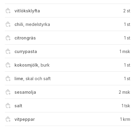
vitlöksklyfta
2
st
chili
,
medelstyrka
1
st
citrongräs
1
st
currypasta
1
msk
kokosmjölk
,
burk
1
st
lime
,
skal och saft
1
st
sesamolja
2
msk
salt
1
tsk
vitpeppar
1
krm