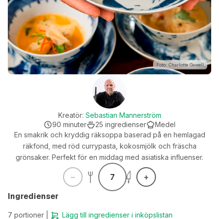
Foto: Charlotte Gawell
Kreatör:
Sebastian Mannerström
90
minuter
25
ingredienser
Medel
En smakrik och kryddig räksoppa baserad på en hemlagad
räkfond, med röd currypasta, kokosmjölk och fräscha
grönsaker. Perfekt för en middag med asiatiska influenser.
7
Ingredienser
7
portioner |
Lägg till ingredienser i inköpslistan