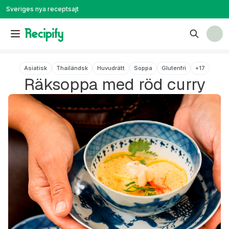
Sveriges nya receptsajt
Asiatisk
Thailändsk
Huvudrätt
Soppa
Glutenfri
+
17
Räksoppa med röd curry