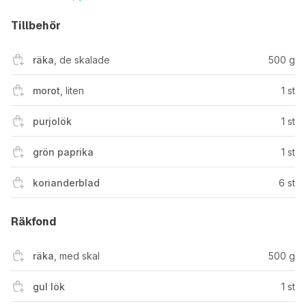
Tillbehör
räka
,
de skalade
500
g
morot
,
liten
1
st
purjolök
1
st
grön paprika
1
st
korianderblad
6
st
Räkfond
räka
,
med skal
500
g
gul lök
1
st