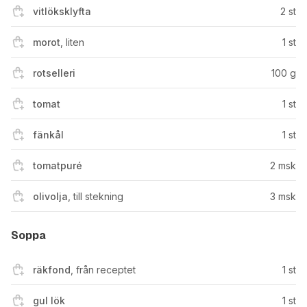
vitlöksklyfta
2
st
morot
,
liten
1
st
rotselleri
100
g
tomat
1
st
fänkål
1
st
tomatpuré
2
msk
olivolja
,
till stekning
3
msk
Soppa
räkfond
,
från receptet
1
st
gul lök
1
st