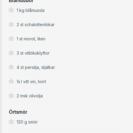
Blåmusslor
1 kg blåmussla
2 st schalottenlökar
1 st morot, liten
3 st vitlöksklyftor
4 st persilja, stjälkar
¼ l vitt vin, torrt
2 msk olivolja
Örtsmör
120 g smör