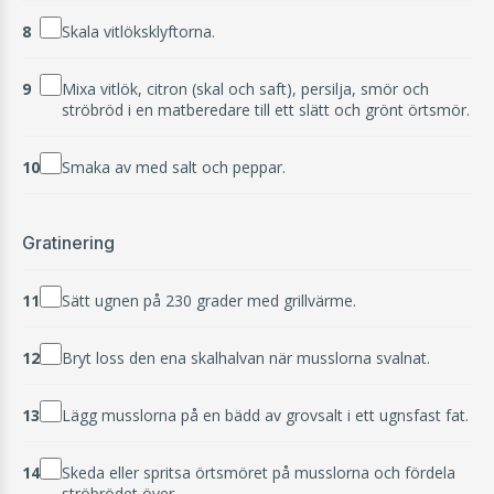
8
Skala vitlöksklyftorna.
9
Mixa vitlök, citron (skal och saft), persilja, smör och
ströbröd i en matberedare till ett slätt och grönt örtsmör.
10
Smaka av med salt och peppar.
Gratinering
11
Sätt ugnen på 230 grader med grillvärme.
12
Bryt loss den ena skalhalvan när musslorna svalnat.
13
Lägg musslorna på en bädd av grovsalt i ett ugnsfast fat.
14
Skeda eller spritsa örtsmöret på musslorna och fördela
ströbrödet över.