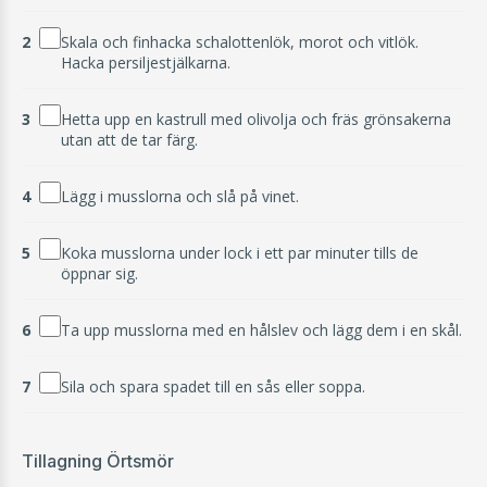
2
Skala och finhacka schalottenlök, morot och vitlök.
Hacka persiljestjälkarna.
3
Hetta upp en kastrull med olivolja och fräs grönsakerna
utan att de tar färg.
4
Lägg i musslorna och slå på vinet.
5
Koka musslorna under lock i ett par minuter tills de
öppnar sig.
6
Ta upp musslorna med en hålslev och lägg dem i en skål.
7
Sila och spara spadet till en sås eller soppa.
Tillagning Örtsmör