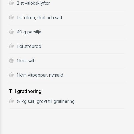
2 st vitlöksklyftor
1 st citron, skal och saft
40 g persilja
1 dl ströbröd
1 krm salt
1 krm vitpeppar, nymald
Till gratinering
½ kg salt, grovt till gratinering