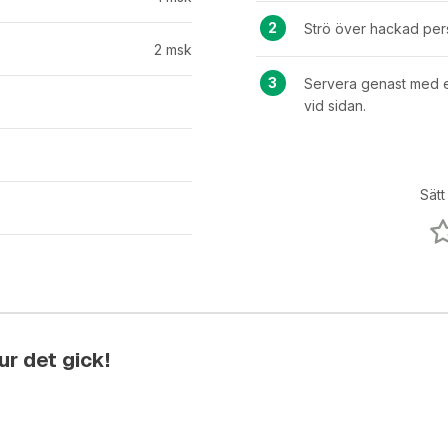
Strö över hackad persi
2
msk
Servera genast med 
vid sidan.
Sätt
r det gick!