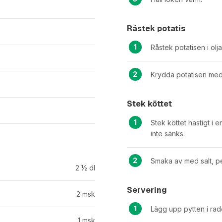
Råstek potatis
Råstek potatisen i olj
Krydda potatisen med
Stek köttet
Stek köttet hastigt i
inte sänks.
Smaka av med salt, p
2 ½
dl
Servering
2
msk
Lägg upp pytten i rade
1
msk