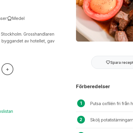
nser
Medel
 i Stockholm. Grosshandlaren
 byggandet av hotellet, gav
Spara recep
Förberedelser
Putsa oxfilén fri från 
pslistan
Skölj potatistärningarn