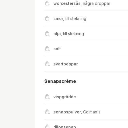
worcestersås
,
några droppar
smör
,
till stekning
olja
,
till stekning
salt
svartpeppar
Senapscrème
vispgrädde
senapspulver
,
Colman's
dijonsenap