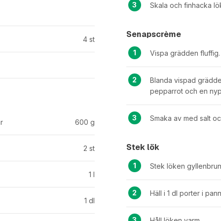
Skala och finhacka lö
Senapscrème
4
st
Vispa grädden fluffig.
Blanda vispad grädde
pepparrot och en nyp
Smaka av med salt och
r
600
g
Stek lök
2
st
Stek löken gyllenbrun
1
l
Häll i 1 dl porter i pa
1
dl
Håll löken varm.