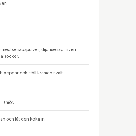
ken.
 med senapspulver, dijonsenap, riven
a socker.
 peppar och ställ krämen svalt.
 i smör.
nnan och låt den koka in.