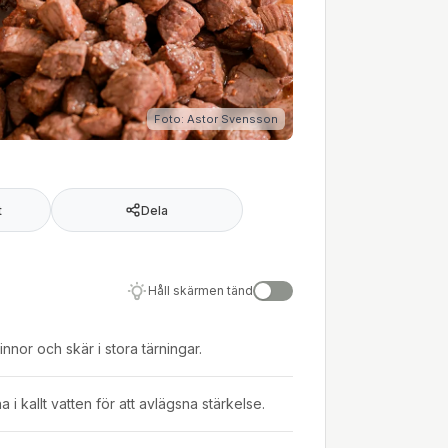
Foto: Astor Svensson
t
Dela
Håll skärmen tänd
hinnor och skär i stora tärningar.
a i kallt vatten för att avlägsna stärkelse.