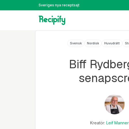
Sveriges nya receptsajt
Svensk
Nordisk
Huvudrätt
St
Biff Rydbe
senapsc
Kreatör:
Leif Manner