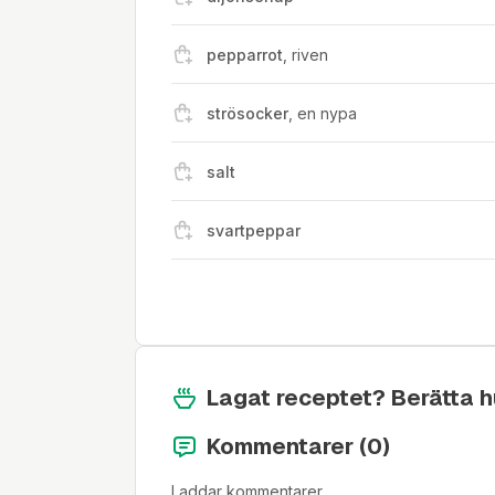
pepparrot
,
riven
strösocker
,
en nypa
salt
svartpeppar
Lagat receptet? Berätta hu
Kommentarer (
0
)
Laddar kommentarer…