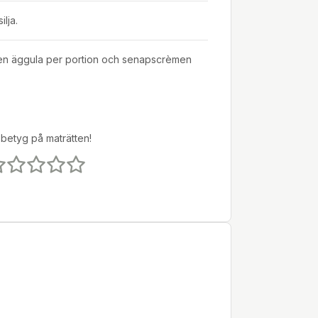
lja.
en äggula per portion och senapscrèmen
 betyg på maträtten!