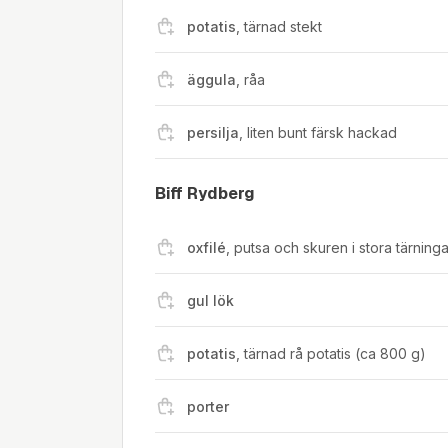
potatis
,
tärnad stekt
äggula
,
råa
persilja
,
liten bunt färsk hackad
Biff Rydberg
oxfilé
,
putsa och skuren i stora tärninga
gul lök
potatis
,
tärnad rå potatis (ca 800 g)
porter