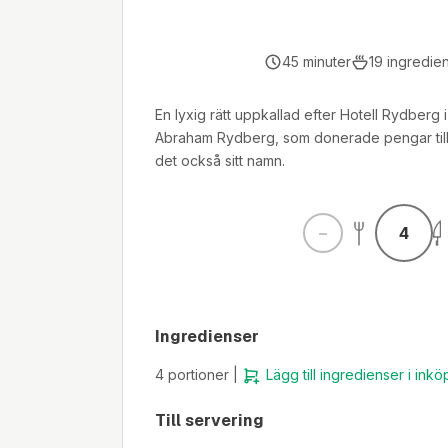
45
minuter
19
ingredie
En lyxig rätt uppkallad efter Hotell Rydberg
Abraham Rydberg, som donerade pengar till
det också sitt namn.
4
Ingredienser
4
portioner |
Lägg till ingredienser i inkö
Till servering